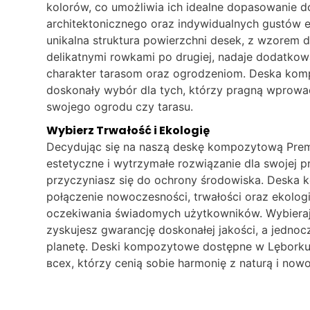
kolorów, co umożliwia ich idealne dopasowanie d
architektonicznego oraz indywidualnych gustów 
unikalna struktura powierzchni desek, z wzorem d
delikatnymi rowkami po drugiej, nadaje dodatkow
charakter tarasom oraz ogrodzeniom. Deska kom
doskonały wybór dla tych, którzy pragną wprowad
swojego ogrodu czy tarasu.
Wybierz Trwałość i Ekologię
Decydując się na naszą deskę kompozytową Premi
estetyczne i wytrzymałe rozwiązanie dla swojej pr
przyczyniasz się do ochrony środowiska. Deska
połączenie nowoczesności, trwałości oraz ekologi
oczekiwania świadomych użytkowników. Wybieraj
zyskujesz gwarancję doskonałej jakości, a jednoc
planetę. Deski kompozytowe dostępne w Lęborku 
всех, którzy cenią sobie harmonię z naturą i now