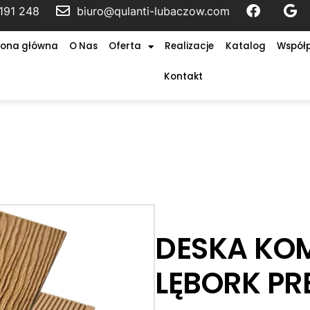
191 248
biuro@qulanti-lubaczow.com
rona główna
O Nas
Oferta
Realizacje
Katalog
Współ
Kontakt
DESKA KO
LĘBORK P