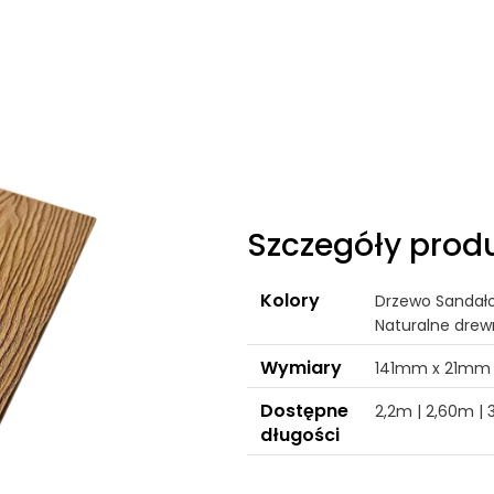
Szczegóły prod
Kolory
Drzewo Sandało
Naturalne drew
Wymiary
141mm x 21mm
Dostępne
2,2m | 2,60m | 
długości