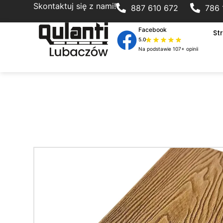
Skontaktuj się z nami!
887 610 672
786 
Facebook
St
5.0
Na podstawie 107+ opinii