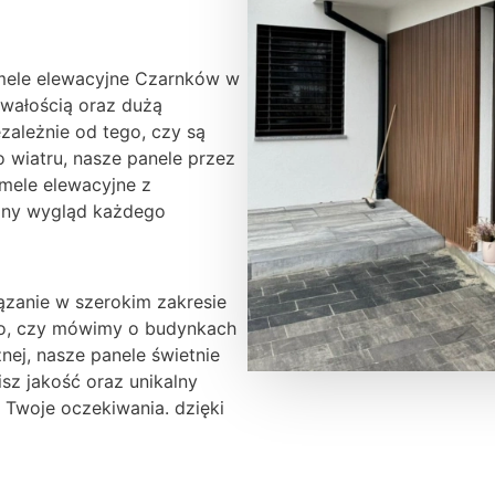
lamele elewacyjne Czarnków w
rwałością oraz dużą
zależnie od tego, czy są
o wiatru, nasze panele przez
amele elewacyjne z
zny wygląd każdego
zanie w szerokim zakresie
ego, czy mówimy o budynkach
nej, nasze panele świetnie
isz jakość oraz unikalny
i Twoje oczekiwania. dzięki