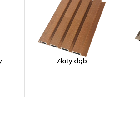
y
Złoty dąb