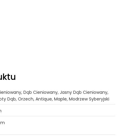
uktu
Cieniowany, Dąb Cieniowany, Jasny Dąb Cieniowany,
oty Dąb, Orzech, Antique, Maple, Modrzew Syberyjski
m
,1m