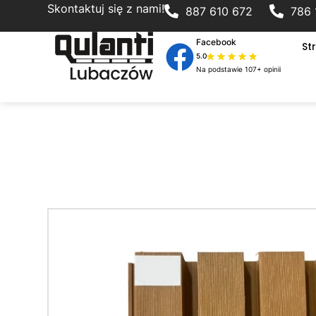
Skontaktuj się z nami!
887 610 672
786 
Facebook
St
5.0
Na podstawie 107+ opinii