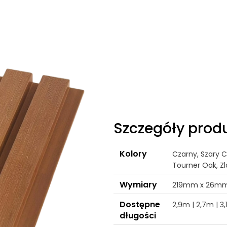
Szczegóły prod
Kolory
Czarny, Szary 
Tourner Oak, Zl
Wymiary
219mm x 26m
Dostępne
2,9m | 2,7m | 3
długości