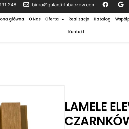
191 248
biuro@qulanti-lubaczow.com
rona główna
O Nas
Oferta
Realizacje
Katalog
Współ
Kontakt
LAMELE E
CZARNKÓW