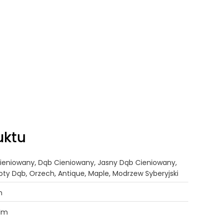
uktu
Cieniowany, Dąb Cieniowany, Jasny Dąb Cieniowany,
oty Dąb, Orzech, Antique, Maple, Modrzew Syberyjski
m
,1m