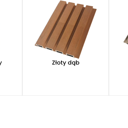
y
Złoty dąb