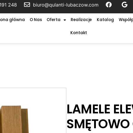
191 248
biuro@qulanti-lubaczow.com
rona główna
O Nas
Oferta
Realizacje
Katalog
Współ
Kontakt
LAMELE E
SMĘTOWO 