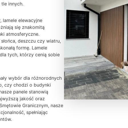
tle innych.
, lamele elewacyjne
niają się znakomitą
nki atmosferyczne.
 słońca, deszczu czy wiatru,
skonałą formę. Lamele
la tych, którzy cenią sobie
ały wybór dla różnorodnych
o, czy chodzi o budynki
 nasze panele stanowią
najwyższą jakość oraz
W Smętowie Granicznym, nasze
kcjonalność, spełniając
entów.