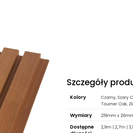
Szczegóły prod
Kolory
Czarny, Szary 
Tourner Oak, Zl
Wymiary
219mm x 26m
Dostępne
2,9m | 2,7m | 3