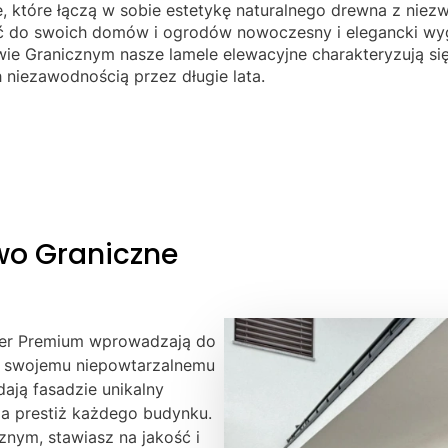
 które łączą w sobie estetykę naturalnego drewna z niezw
ić do swoich domów i ogrodów nowoczesny i elegancki wyg
ie Granicznym nasze lamele elewacyjne charakteryzują si
h niezawodnością przez długie lata.
wo Graniczne
uper Premium wprowadzają do
ęki swojemu niepowtarzalnemu
ają fasadzie unikalny
za prestiż każdego budynku.
nym, stawiasz na jakość i