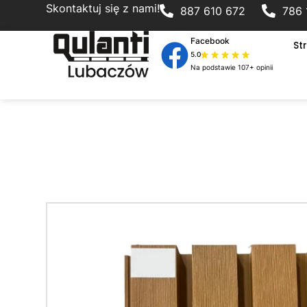
Skontaktuj się z nami!
887 610 672
786 
Facebook
St
5.0
Na podstawie 107+ opinii