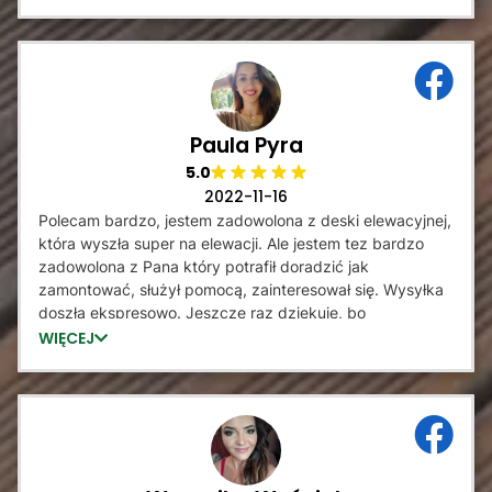
Paula Pyra
5.0
2022-11-16
Polecam bardzo, jestem zadowolona z deski elewacyjnej,
która wyszła super na elewacji. Ale jestem tez bardzo
zadowolona z Pana który potrafił doradzić jak
zamontować, służył pomocą, zainteresował się. Wysyłka
doszła ekspresowo. Jeszcze raz dziękuje, bo
prawdopodobnie dzięki Panu mam lamele
WIĘCEJ