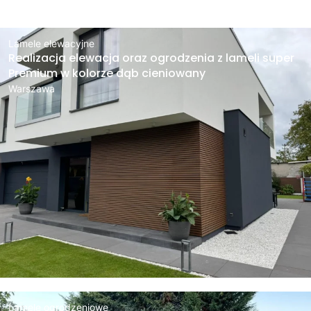
Lamele elewacyjne
Realizacja elewacja oraz ogrodzenia z lameli super
Premium w kolorze dąb cieniowany
Warszawa
Lamele ogrodzeniowe