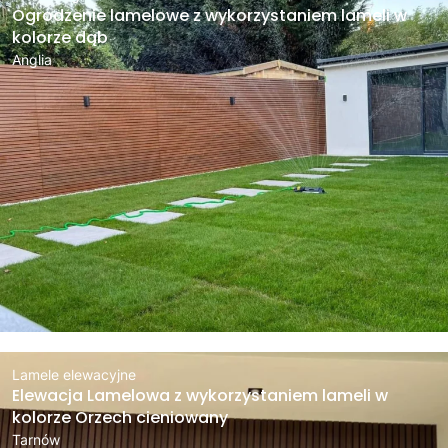
Ogrodzenie lamelowe z wykorzystaniem lameli w
kolorze dąb
Anglia
Lamele elewacyjne
Elewacja Lamelowa z wykorzystaniem lameli w
kolorze Orzech cieniowany
Tarnów