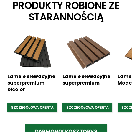
PRODUKTY ROBIONE ZE
STARANNOŚCIĄ
Lamele elewacyjne
Lamele elewacyjne
Lamel
superpremium
superpremium
Mode
bicolor
SZCZEGÓŁOWA OFERTA
SZCZEGÓŁOWA OFERTA
SZCZ
DARMOWY KOSZTORYS