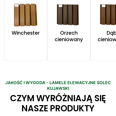
Winchester
Orzech
Dą
cieniowany
cienio
JAKOŚĆ I WYGODA - LAMELE ELEWACYJNE SOLEC
KUJAWSKI
CZYM WYRÓŻNIAJĄ SIĘ
NASZE PRODUKTY