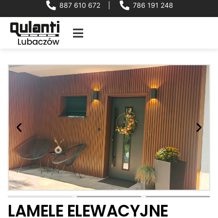
887 610 672
|
786 191 248
LAMELE ELEWACYJNE