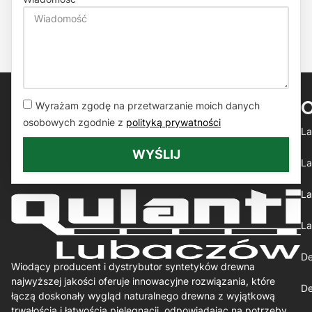
Wyrażam zgodę na przetwarzanie moich danych
osobowych zgodnie z
polityką prywatności
La
WYŚLIJ
La
La
La
De
Wiodący producent i dystrybutor syntetyków drewna
najwyższej jakości oferuje innowacyjne rozwiązania, które
De
łączą doskonały wygląd naturalnego drewna z wyjątkową
trwałością i łatwością pielęgnacji, odpowiadając na potrzeby