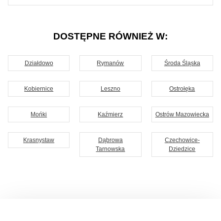
DOSTĘPNE RÓWNIEŻ W:
Działdowo
Rymanów
Środa Śląska
Kobiernice
Leszno
Ostrołęka
Mońki
Kaźmierz
Ostrów Mazowiecka
Krasnystaw
Dąbrowa
Czechowice-
Tarnowska
Dziedzice