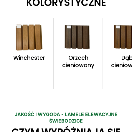
KOLORYSTYCZNE
Winchester
Orzech
Dą
cieniowany
cienio
JAKOŚĆ I WYGODA - LAMELE ELEWACYJNE
ŚWIEBODZICE