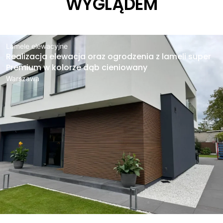
WYGLĄDEM
Lamele elewacyjne
Realizacja elewacja oraz ogrodzenia z lameli super
Premium w kolorze dąb cieniowany
Warszawa