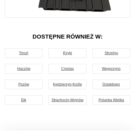
DOSTĘPNE RÓWNIEŻ W:
Toruń
Rzyki
Strzelno
Haczów
Cmolas
Węgorzyno
Pszów
Kędzierzyn-Koźle
Działdowo
Ełk
Strachocin-Wojnów
Polanka Wielka