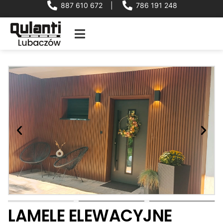
887 610 672
|
786 191 248
LAMELE ELEWACYJNE