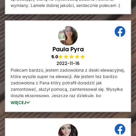
wymiany. Lamele dobrej jakości, serdecznie polecam :)
Paula Pyra
5.0
2022-11-16
Polecam bardzo, jestem zadowolona z deski elewacyjnej,
która wyszła super na elewacji. Ale jestem tez bardzo
zadowolona z Pana który potrafił doradzić jak
zamontować, służył pomocą, zainteresował się. Wysyłka
doszła ekspresowo. Jeszcze raz dziękuje, bo
prawdopodobnie dzięki Panu mam lamele
WIĘCEJ