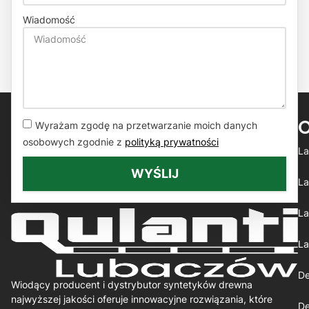
Wiadomość
Wyrażam zgodę na przetwarzanie moich danych
osobowych zgodnie z
polityką prywatności
La
WYŚLIJ
La
La
La
De
Wiodący producent i dystrybutor syntetyków drewna
najwyższej jakości oferuje innowacyjne rozwiązania, które
De