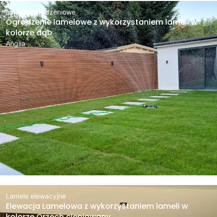
Lamele ogrodzeniowe
Ogrodzenie lamelowe z wykorzystaniem lameli w
kolorze dąb
Anglia
Lamele elewacyjne
Elewacja Lamelowa z wykorzystaniem lameli w
kolorze Orzech cieniowany