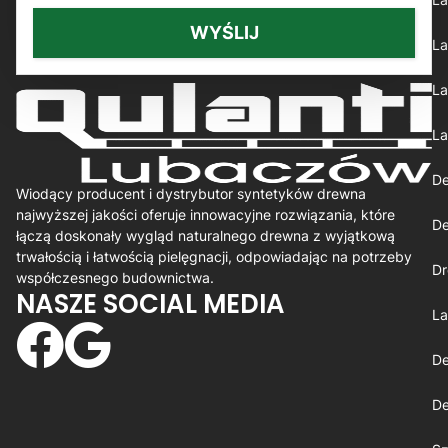
WYŚLIJ
La
La
La
De
Wiodący producent i dystrybutor syntetyków drewna
najwyższej jakości oferuje innowacyjne rozwiązania, które
De
łączą doskonały wygląd naturalnego drewna z wyjątkową
trwałością i łatwością pielęgnacji, odpowiadając na potrzeby
Dr
współczesnego budownictwa.
NASZE SOCIAL MEDIA
La
De
De