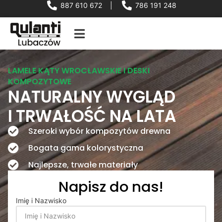
887 610 672
|
786 191 248
LAMELE KĄTY WROCŁAWSKIE I DESKI
KOMPOZYTOWE
NATURALNY WYGLĄD
I TRWAŁOŚĆ NA LATA
Szeroki wybór kompozytów drewna
Bogata gama kolorystyczna
Najlepsze, trwałe materiały
Napisz do nas!
Imię i Nazwisko