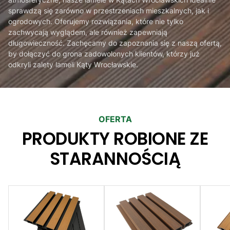
sprawdzą się zarówno w przestrzeniach mieszkalnych, jak i
ogrodowych. Oferujemy rozwiązania, które nie tylko
zachwycają wyglądem, ale również zapewniają
długowieczność. Zachęcamy do zapoznania się z naszą ofertą,
by dołączyć do grona zadowolonych klientów, którzy już
odkryli zalety lameli Kąty Wrocławskie.
OFERTA
PRODUKTY ROBIONE ZE
STARANNOŚCIĄ