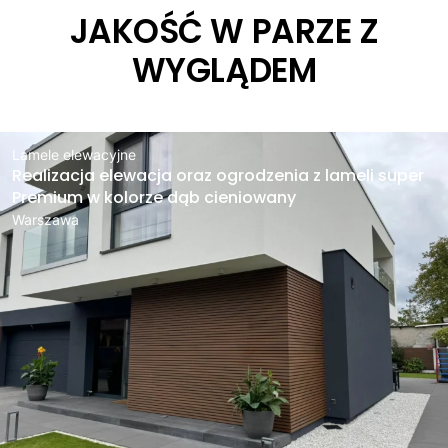
JAKOŚĆ W PARZE Z
WYGLĄDEM
Lamele elewacyjne
Realizacja elewacja oraz ogrodzenia z lameli super
Premium w kolorze dąb cieniowany
Warszawa