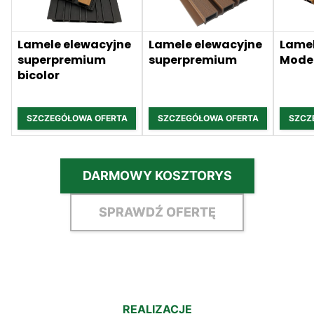
Lamele elewacyjne
Lamele elewacyjne
Lamel
superpremium
superpremium
Mode
bicolor
SZCZEGÓŁOWA OFERTA
SZCZEGÓŁOWA OFERTA
SZCZ
DARMOWY KOSZTORYS
SPRAWDŹ OFERTĘ
REALIZACJE