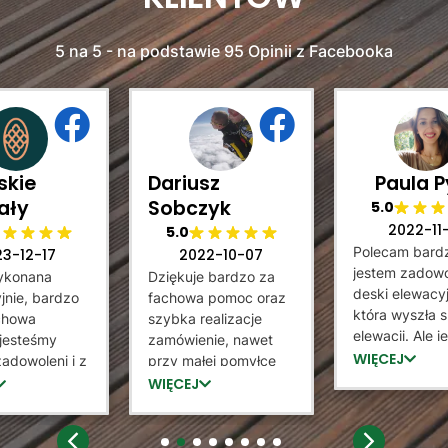
5 na 5 - na podstawie 95 Opinii z Facebooka
skie
Dariusz
Paula P
ały
Sobczyk
5.0
2022-11
5.0
Polecam bard
23-12-17
2022-10-07
jestem zadowo
ykonana
Dziękuje bardzo za
deski elewacyj
jnie, bardzo
fachowa pomoc oraz
która wyszła 
achowa
szybka realizacje
elewacji. Ale 
jesteśmy
zamówienie, nawet
tez bardzo
WIĘCEJ
adowoleni i z
przy małej pomyłce
zadowolona z
rzyjemnością
sprzedający staną na
WIĘCEJ
który potrafił
 sprzedawcę
wysokością zadania i
jak zamontow
ntażystów
dokonał wymiany.
służył pomocą
iam Góralskie
Lamele dobrej jakości,