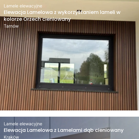
Lamele elewacyjne
Elewacja Lamelowa z wykorzystaniem lameli w
kolorze Orzech cieniowany
Tarnów
Lamele elewacyjne
Elewacja Lamelowa z Lamelami dąb cieniowany
Kraków