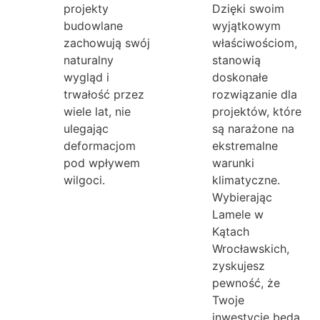
projekty
Dzięki swoim
budowlane
wyjątkowym
zachowują swój
właściwościom,
naturalny
stanowią
wygląd i
doskonałe
trwałość przez
rozwiązanie dla
wiele lat, nie
projektów, które
ulegając
są narażone na
deformacjom
ekstremalne
pod wpływem
warunki
wilgoci.
klimatyczne.
Wybierając
Lamele w
Kątach
Wrocławskich,
zyskujesz
pewność, że
Twoje
inwestycje będą