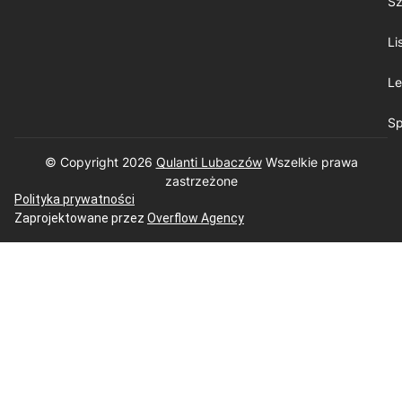
Sz
Li
Le
Sp
© Copyright 2026
Qulanti Lubaczów
​ Wszelkie prawa
zastrzeżone
Polityka prywatności
Zaprojektowane przez
Overflow Agency