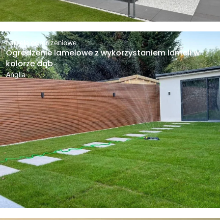
Lamele ogrodzeniowe
Ogrodzenie lamelowe z wykorzystaniem lameli w
kolorze dąb
Anglia