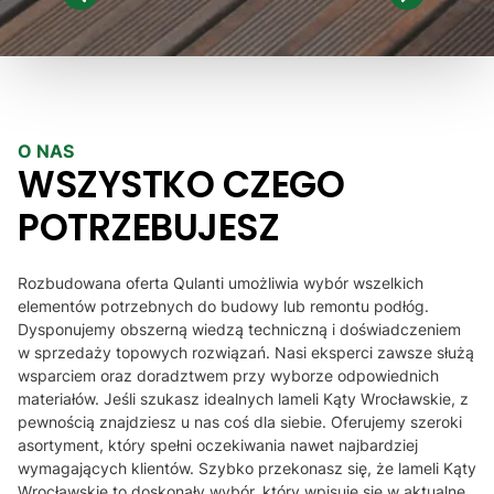
1
2
3
4
5
6
7
8
zainteresował 
serdecznie polecam :)
Wysyłka doszł
ekspresowo. 
raz dziękuje, 
prawdopodob
dzięki Panu 
O NAS
lamele
WSZYSTKO CZEGO
POTRZEBUJESZ
Rozbudowana oferta Qulanti umożliwia wybór wszelkich
elementów potrzebnych do budowy lub remontu podłóg.
Dysponujemy obszerną wiedzą techniczną i doświadczeniem
w sprzedaży topowych rozwiązań. Nasi eksperci zawsze służą
wsparciem oraz doradztwem przy wyborze odpowiednich
materiałów. Jeśli szukasz idealnych lameli Kąty Wrocławskie, z
pewnością znajdziesz u nas coś dla siebie. Oferujemy szeroki
asortyment, który spełni oczekiwania nawet najbardziej
wymagających klientów. Szybko przekonasz się, że lameli Kąty
Wrocławskie to doskonały wybór, który wpisuje się w aktualne