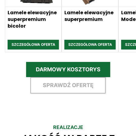
Lamele elewacyjne
Lamele elewacyjne
Lamel
superpremium
superpremium
Mode
bicolor
SZCZEGÓŁOWA OFERTA
SZCZEGÓŁOWA OFERTA
SZCZ
DARMOWY KOSZTORYS
SPRAWDŹ OFERTĘ
REALIZACJE