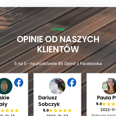
OPINIE
OPINIE OD NASZYCH
KLIENTÓW
5 na 5 - na podstawie 95 Opinii z Facebooka
skie
Dariusz
Paula P
ały
Sobczyk
5.0
2022-11
5.0
Polecam bard