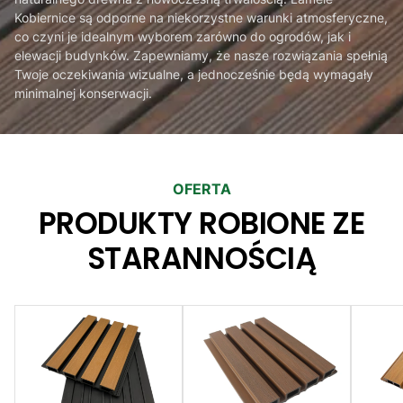
Kobiernice są odporne na niekorzystne warunki atmosferyczne,
co czyni je idealnym wyborem zarówno do ogrodów, jak i
elewacji budynków. Zapewniamy, że nasze rozwiązania spełnią
Twoje oczekiwania wizualne, a jednocześnie będą wymagały
minimalnej konserwacji.
OFERTA
PRODUKTY ROBIONE ZE
STARANNOŚCIĄ