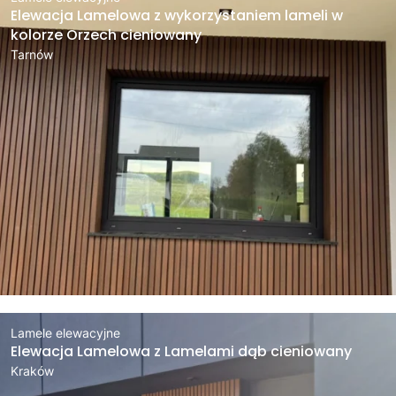
Elewacja Lamelowa z wykorzystaniem lameli w
kolorze Orzech cieniowany
Tarnów
Lamele elewacyjne
Elewacja Lamelowa z Lamelami dąb cieniowany
Kraków