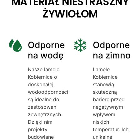
MATERIAŁ NIESTRASZNY
ŻYWIOŁOM
Odporne
Odporne
na wodę
na zimno
Nasze lamele
Lamele
Kobiernice o
Kobiernice
doskonałej
stanowią
wodoodporności
skuteczną
są idealne do
barierę przed
zastosowań
negatywnym
zewnętrznych.
wpływem
Dzięki nim
niskich
projekty
temperatur. Ich
budowlane
unikalne