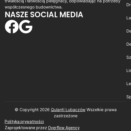
trwałością i łatwością pielęgnacji, odpowiadając na potrzeby
Dr
współczesnego budownictwa.
NASZE SOCIAL MEDIA
La
De
De
Sz
Li
Le
Sp
© Copyright 2026
Qulanti Lubaczów
​ Wszelkie prawa
zastrzeżone
Polityka prywatności
Zaprojektowane przez
Overflow Agency