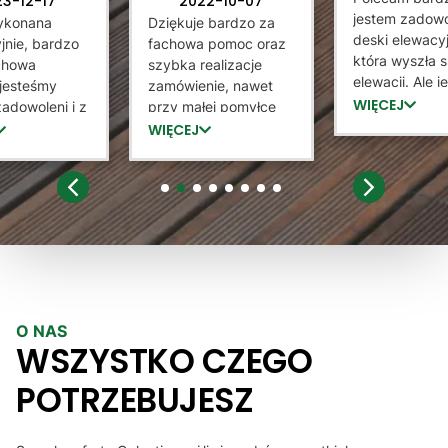
23-12-17
2022-10-07
jestem zadowo
ykonana
Dziękuje bardzo za
deski elewacyj
jnie, bardzo
fachowa pomoc oraz
która wyszła 
achowa
szybka realizacje
elewacji. Ale 
jesteśmy
zamówienie, nawet
tez bardzo
WIĘCEJ
adowoleni i z
przy małej pomyłce
zadowolona z
rzyjemnością
sprzedający staną na
WIĘCEJ
który potrafił
 sprzedawcę
wysokością zadania i
jak zamontow
ntażystów
dokonał wymiany.
służył pomocą
iam Góralskie
Lamele dobrej jakości,
1
2
3
4
5
6
7
8
zainteresował 
serdecznie polecam :)
Wysyłka doszł
ekspresowo. 
raz dziękuje, 
prawdopodob
dzięki Panu 
O NAS
lamele
WSZYSTKO CZEGO
POTRZEBUJESZ