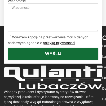
Wiadomość
Wyrażam zgodę na przetwarzanie moich danych
osobowych zgodnie z
polityką prywatności
La
WYŚLIJ
La
La
La
De
Wiodący producent i dystrybutor syntetyków drewna
najwyższej jakości oferuje innowacyjne rozwiązania, które
De
łączą doskonały wygląd naturalnego drewna z wyjątkową