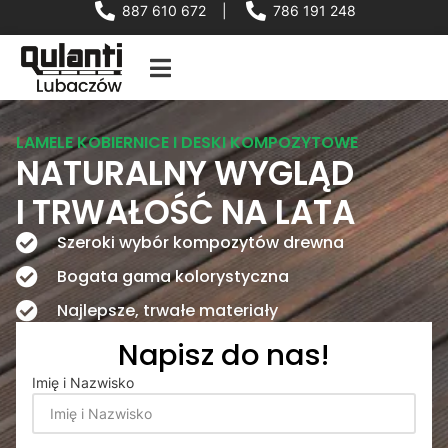
887 610 672
|
786 191 248
LAMELE KOBIERNICE I DESKI KOMPOZYTOWE
NATURALNY WYGLĄD
I TRWAŁOŚĆ NA LATA
Szeroki wybór kompozytów drewna
Bogata gama kolorystyczna
Najlepsze, trwałe materiały
Napisz do nas!
Imię i Nazwisko