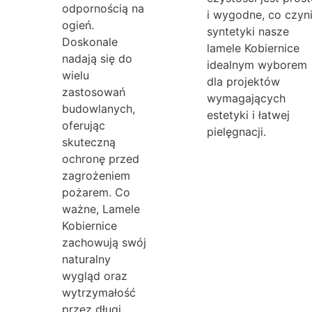
odpornością na
i wygodne, co czyn
ogień.
syntetyki nasze
Doskonale
lamele Kobiernice
nadają się do
idealnym wyborem
wielu
dla projektów
zastosowań
wymagających
budowlanych,
estetyki i łatwej
oferując
pielęgnacji.
skuteczną
ochronę przed
zagrożeniem
pożarem. Co
ważne, Lamele
Kobiernice
zachowują swój
naturalny
wygląd oraz
wytrzymałość
przez długi