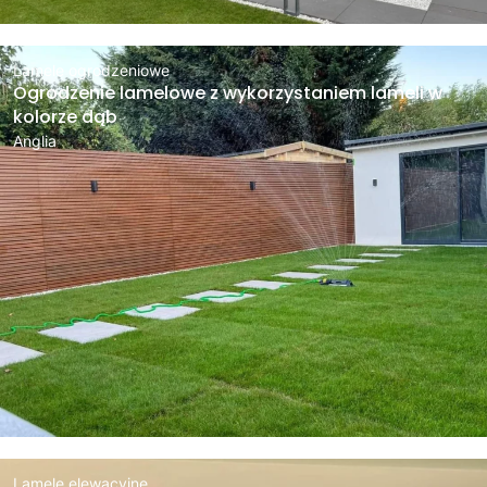
Lamele ogrodzeniowe
Ogrodzenie lamelowe z wykorzystaniem lameli w
kolorze dąb
Anglia
Lamele elewacyjne