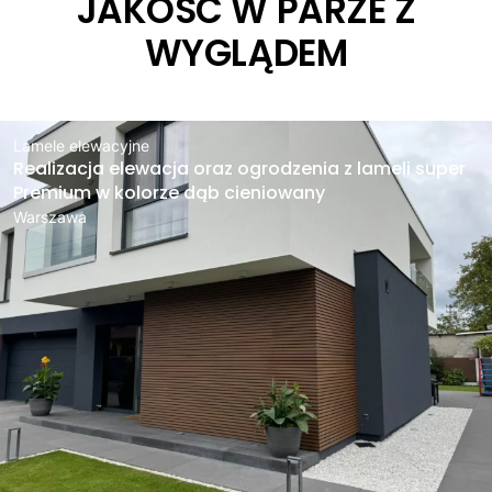
JAKOŚĆ W PARZE Z
WYGLĄDEM
Lamele elewacyjne
Realizacja elewacja oraz ogrodzenia z lameli super
Premium w kolorze dąb cieniowany
Warszawa