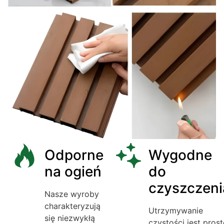
Odporne
Wygodne
na ogień
do
czyszczeni
Nasze wyroby
charakteryzują
Utrzymywanie
się niezwykłą
czystości jest prost