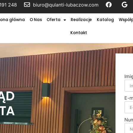
191 248
biuro@qulanti-lubaczow.com
rona główna
O Nas
Oferta
Realizacje
Katalog
Współ
Kontakt
Imi
ĄD
E-m
ATA
Num