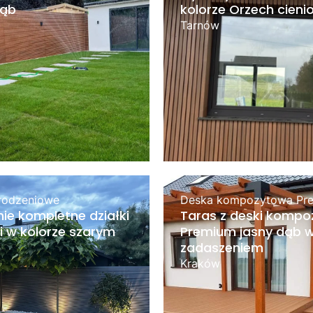
dąb
kolorze Orzech cien
Tarnów
rodzeniowe
Deska kompozytowa Pr
ie kompletne działki
Taras z deski kompo
 w kolorze szarym
Premium jasny dąb w
zadaszeniem
Kraków