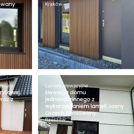
iowany
Kraków
emium
Lamele elewacyjne
zytowej
Elewacja domu
raz z
jednorodzinnego z
wykorzystaniem lameli Jasny
Orzech cieniowany
Rzeszów