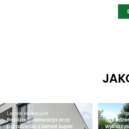
JAK
Lamele elewacyjne
Lamele og
Realizacja elewacja oraz
Ogrodzen
ogrodzenia z lameli super
wykorzys