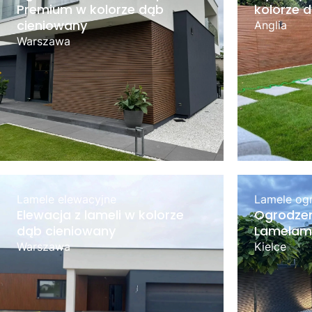
Premium w kolorze dąb
kolorze 
cieniowany
Anglia
Warszawa
Lamele elewacyjne
Lamele og
Elewacja z lameli w kolorze
Ogrodzen
dąb cieniowany
Lamelami
Warszawa
Kielce