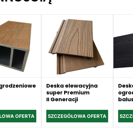
ogrodzeniowe
Deska elewacyjna
Desk
super Premium
ogro
II Generacji
balu
ŁOWA OFERTA
SZCZEGÓŁOWA OFERTA
SZCZ