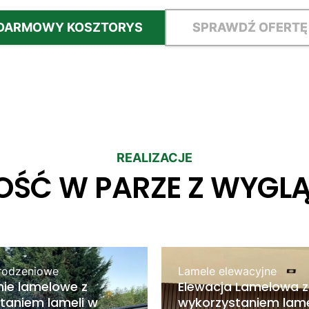
DARMOWY KOSZTORYS
SPRAWDŹ OFERTĘ
REALIZACJE
OŚĆ W PARZE Z WYGL
rodzeniowe
Lamele elewacyjne
ie lamelowe z
Elewacja Lamelowa z
taniem lameli w
wykorzystaniem lame