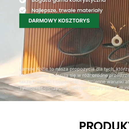
Najlepsze, trwałe materiały
DARMOWY KOSZTORYS
Lamele Koźle to nasza propozycja dla tych, któ
które idealnie wpasują się w różnorodne przestrzen
także trwałość i odporność na zmienne warunki at
Ty możesz cieszyć się pięknem natury przez długi
PRODUK