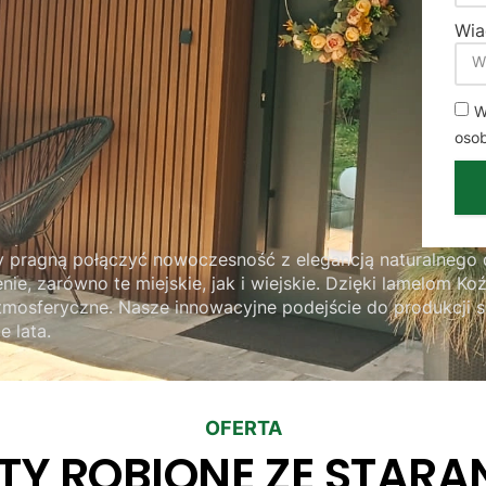
Wi
W
oso
rzy pragną połączyć nowoczesność z elegancją naturalneg
ie, zarówno te miejskie, jak i wiejskie. Dzięki lamelom Koź
mosferyczne. Nasze innowacyjne podejście do produkcji sp
e lata.
OFERTA
TY ROBIONE ZE STARA