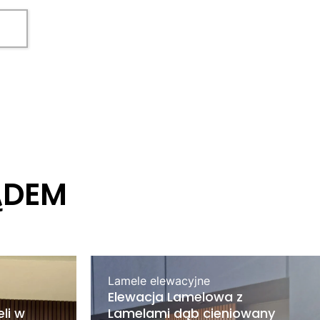
ĄDEM
Lamele elewacyjne
Elewacja Lamelowa z
li w
Lamelami dąb cieniowany