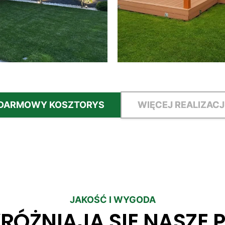
DARMOWY KOSZTORYS
WIĘCEJ REALIZACJ
JAKOŚĆ I WYGODA
RÓŻNIAJĄ SIĘ NASZE 