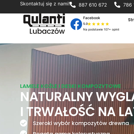
Skontaktuj się z nami!
887 610 672
786 
Facebook
St
5.0
Na podstawie 107+ opinii
LAMELE KOŹLE I DESKI KOMPOZYTOWE
NATURALNY WYGL
I TRWAŁOŚĆ NA L
Szeroki wybór kompozytów drewna
Bogata gama kolorystyczna