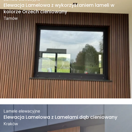
Elewacja Lamelowa z wykorzystaniem lameli w
kolorze Orzech cieniowany
Tarnów
Lamele elewacyjne
Elewacja Lamelowa z Lamelami dąb cieniowany
Kraków