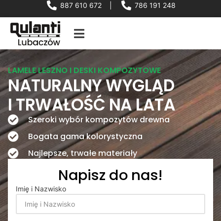
887 610 672
|
786 191 248
LAMELE LESZNO I DESKI KOMPOZYTOWE
NATURALNY WYGLĄD
I TRWAŁOŚĆ NA LATA
Szeroki wybór kompozytów drewna
Bogata gama kolorystyczna
Najlepsze, trwałe materiały
Napisz do nas!
Imię i Nazwisko