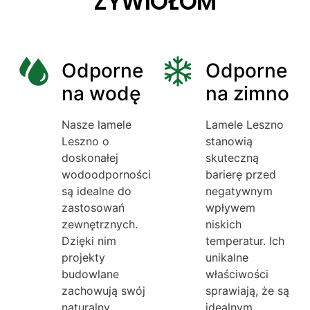
ŻYWIOŁOM
Odporne
Odporne
na wodę
na zimno
Nasze lamele
Lamele Leszno
Leszno o
stanowią
doskonałej
skuteczną
wodoodporności
barierę przed
są idealne do
negatywnym
zastosowań
wpływem
zewnętrznych.
niskich
Dzięki nim
temperatur. Ich
projekty
unikalne
budowlane
właściwości
zachowują swój
sprawiają, że są
naturalny
idealnym