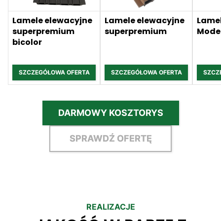
Lamele elewacyjne
Lamele elewacyjne
Lamel
superpremium
superpremium
Mode
bicolor
SZCZEGÓŁOWA OFERTA
SZCZEGÓŁOWA OFERTA
SZCZ
DARMOWY KOSZTORYS
SPRAWDŹ OFERTĘ
REALIZACJE