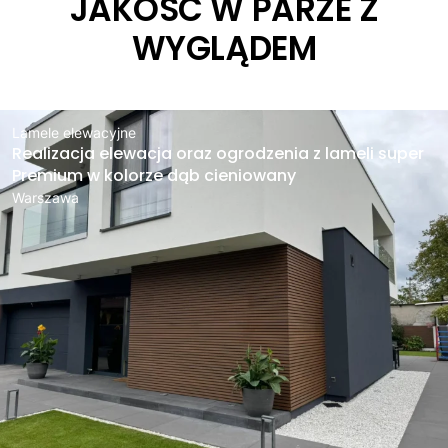
JAKOŚĆ W PARZE Z
WYGLĄDEM
Lamele elewacyjne
Realizacja elewacja oraz ogrodzenia z lameli super
Premium w kolorze dąb cieniowany
Warszawa