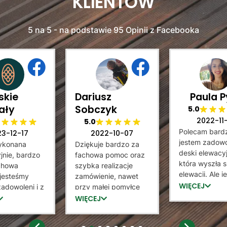
KLIENTÓW
5 na 5 - na podstawie 95 Opinii z Facebooka
skie
Dariusz
Paula P
ały
Sobczyk
5.0
2022-11
5.0
Polecam bard
23-12-17
2022-10-07
jestem zadowo
ykonana
Dziękuje bardzo za
deski elewacyj
jnie, bardzo
fachowa pomoc oraz
która wyszła 
achowa
szybka realizacje
elewacji. Ale 
jesteśmy
zamówienie, nawet
tez bardzo
WIĘCEJ
adowoleni i z
przy małej pomyłce
zadowolona z
rzyjemnością
sprzedający staną na
WIĘCEJ
który potrafił
 sprzedawcę
wysokością zadania i
jak zamontow
ntażystów
dokonał wymiany.