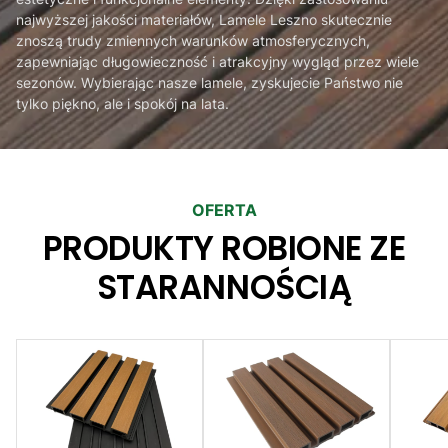
najwyższej jakości materiałów, Lamele Leszno skutecznie
znoszą trudy zmiennych warunków atmosferycznych,
zapewniając długowieczność i atrakcyjny wygląd przez wiele
sezonów. Wybierając nasze lamele, zyskujecie Państwo nie
tylko piękno, ale i spokój na lata.
OFERTA
PRODUKTY ROBIONE ZE
STARANNOŚCIĄ