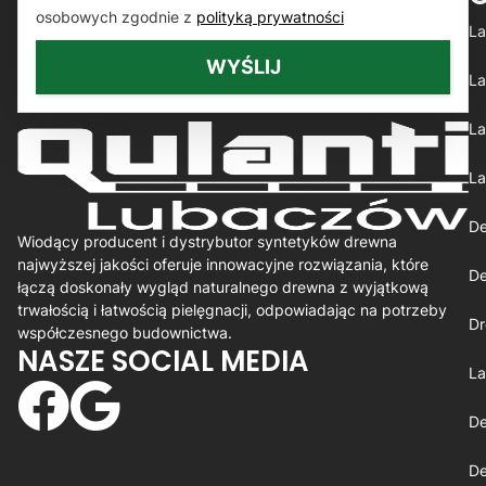
osobowych zgodnie z
polityką prywatności
La
WYŚLIJ
La
La
La
De
Wiodący producent i dystrybutor syntetyków drewna
najwyższej jakości oferuje innowacyjne rozwiązania, które
De
łączą doskonały wygląd naturalnego drewna z wyjątkową
trwałością i łatwością pielęgnacji, odpowiadając na potrzeby
Dr
współczesnego budownictwa.
NASZE SOCIAL MEDIA
La
De
De