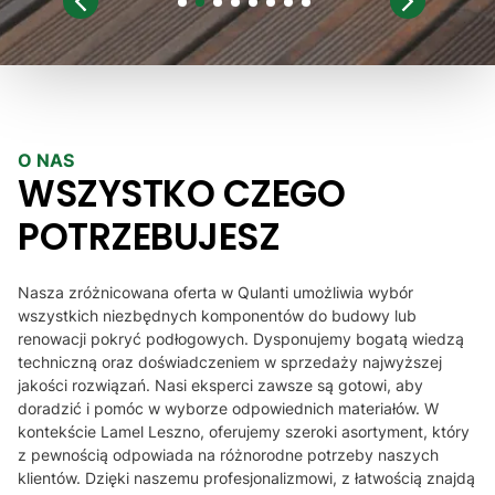
służył pomocą
iam Góralskie
Lamele dobrej jakości,
1
2
3
4
5
6
7
8
zainteresował 
serdecznie polecam :)
Wysyłka doszł
ekspresowo. 
raz dziękuje, 
prawdopodob
dzięki Panu 
O NAS
lamele
WSZYSTKO CZEGO
POTRZEBUJESZ
Nasza zróżnicowana oferta w Qulanti umożliwia wybór
wszystkich niezbędnych komponentów do budowy lub
renowacji pokryć podłogowych. Dysponujemy bogatą wiedzą
techniczną oraz doświadczeniem w sprzedaży najwyższej
jakości rozwiązań. Nasi eksperci zawsze są gotowi, aby
doradzić i pomóc w wyborze odpowiednich materiałów. W
kontekście Lamel Leszno, oferujemy szeroki asortyment, który
z pewnością odpowiada na różnorodne potrzeby naszych
klientów. Dzięki naszemu profesjonalizmowi, z łatwością znajdą