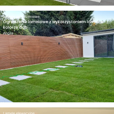
Lamele ogrodzeniowe
Ogrodzenie lamelowe z wykorzystaniem lameli w
kolorze dąb
Anglia
Lamele elewacyjne