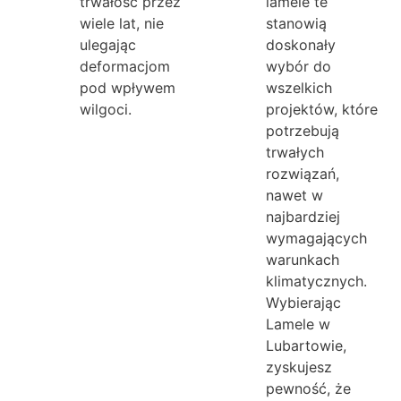
trwałość przez
lamele te
wiele lat, nie
stanowią
ulegając
doskonały
deformacjom
wybór do
pod wpływem
wszelkich
wilgoci.
projektów, które
potrzebują
trwałych
rozwiązań,
nawet w
najbardziej
wymagających
warunkach
klimatycznych.
Wybierając
Lamele w
Lubartowie,
zyskujesz
pewność, że