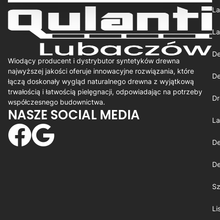
La
La
De
Wiodący producent i dystrybutor syntetyków drewna
najwyższej jakości oferuje innowacyjne rozwiązania, które
De
łączą doskonały wygląd naturalnego drewna z wyjątkową
trwałością i łatwością pielęgnacji, odpowiadając na potrzeby
Dr
współczesnego budownictwa.
NASZE SOCIAL MEDIA
La
De
De
Sz
Li