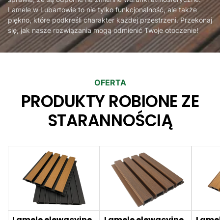
Lamele w Lubartowie to nie tylko funkcjonalność, ale także
piękno, które podkreśli charakter każdej przestrzeni. Przekonaj
się, jak nasze rozwiązania mogą odmienić Twoje otoczenie!
OFERTA
PRODUKTY ROBIONE ZE
STARANNOŚCIĄ
Lamele elewacyjne
Lamele elewacyjne
Lamel