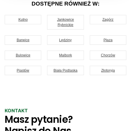
DOSTĘPNE RÓWNIEŻ W:
Kutno
Jankowice
Zagórz
Rybnickie
Barwice
Lędziny
Płaza
Bulowice
Malbork
Chorzów
Piastów
Biała Podlaska
Złotoryja
KONTAKT
Masz pytanie?
Napisz do Nas