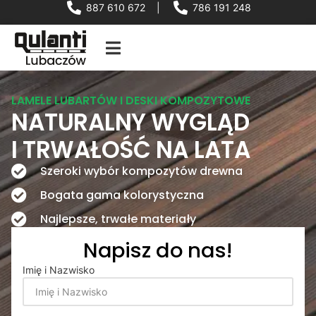
887 610 672
|
786 191 248
LAMELE LUBARTÓW I DESKI KOMPOZYTOWE
NATURALNY WYGLĄD
I TRWAŁOŚĆ NA LATA
Szeroki wybór kompozytów drewna
Bogata gama kolorystyczna
Najlepsze, trwałe materiały
Napisz do nas!
Imię i Nazwisko