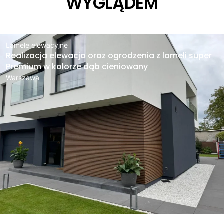
WYGLĄDEM
Lamele elewacyjne
Realizacja elewacja oraz ogrodzenia z lameli super
Premium w kolorze dąb cieniowany
Warszawa