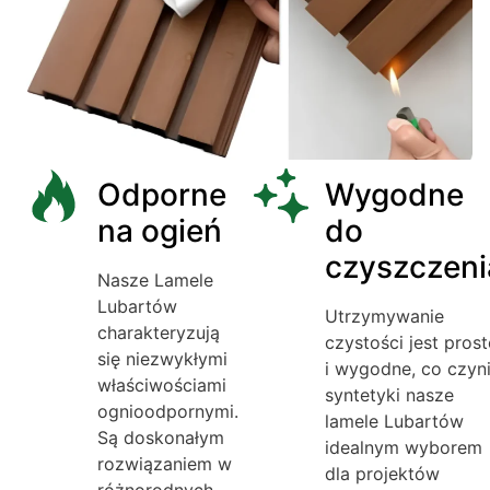
Odporne
Wygodne
na ogień
do
czyszczeni
Nasze Lamele
Lubartów
Utrzymywanie
charakteryzują
czystości jest prost
się niezwykłymi
i wygodne, co czyn
właściwościami
syntetyki nasze
ognioodpornymi.
lamele Lubartów
Są doskonałym
idealnym wyborem
rozwiązaniem w
dla projektów
różnorodnych