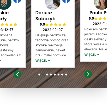
skie
Dariusz
Paula P
ały
Sobczyk
5.0
2022-11
5.0
Polecam bard
23-12-17
2022-10-07
jestem zadowo
ykonana
Dziękuje bardzo za
deski elewacyj
jnie, bardzo
fachowa pomoc oraz
która wyszła 
achowa
szybka realizacje
elewacji. Ale 
jesteśmy
zamówienie, nawet
tez bardzo
WIĘCEJ
adowoleni i z
przy małej pomyłce
zadowolona z
rzyjemnością
sprzedający staną na
WIĘCEJ
który potrafił
 sprzedawcę
wysokością zadania i
jak zamontow
ntażystów
dokonał wymiany.
służył pomocą
iam Góralskie
Lamele dobrej jakości,
1
2
3
4
5
6
7
8
zainteresował 
serdecznie polecam :)
Wysyłka doszł
ekspresowo. 
raz dziękuje, 
prawdopodob
dzięki Panu 