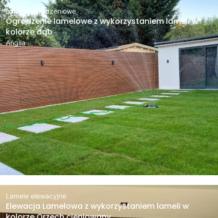
Lamele ogrodzeniowe
Ogrodzenie lamelowe z wykorzystaniem lameli w
kolorze dąb
Anglia
Lamele elewacyjne
Elewacja Lamelowa z wykorzystaniem lameli w
kolorze Orzech cieniowany