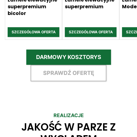
superpremium
superpremium
Mode
bicolor
SZCZEGÓŁOWA OFERTA
SZCZEGÓŁOWA OFERTA
SZCZ
DARMOWY KOSZTORYS
SPRAWDŹ OFERTĘ
REALIZACJE
JAKOŚĆ W PARZE Z