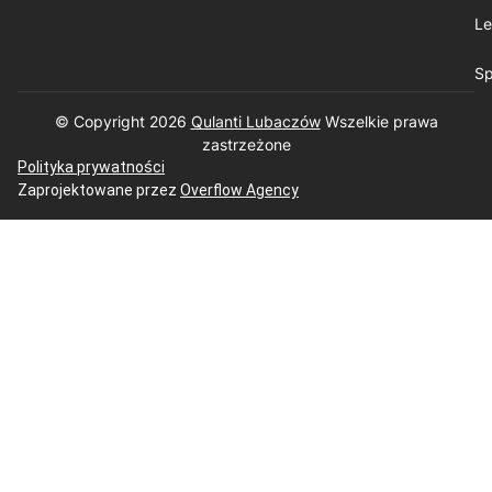
Le
Sp
© Copyright 2026
Qulanti Lubaczów
​ Wszelkie prawa
zastrzeżone
Polityka prywatności
Zaprojektowane przez
Overflow Agency