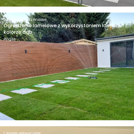
Lamele ogrodzeniowe
Ogrodzenie lamelowe z wykorzystaniem lameli w
kolorze dąb
Anglia
Lamele elewacyjne