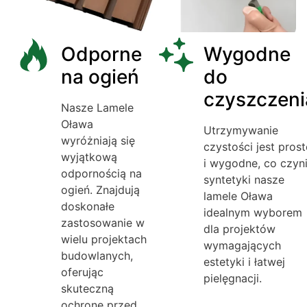
Odporne
Wygodne
na ogień
do
czyszczeni
Nasze Lamele
Oława
Utrzymywanie
wyróżniają się
czystości jest prost
wyjątkową
i wygodne, co czyn
odpornością na
syntetyki nasze
ogień. Znajdują
lamele Oława
doskonałe
idealnym wyborem
zastosowanie w
dla projektów
wielu projektach
wymagających
budowlanych,
estetyki i łatwej
oferując
pielęgnacji.
skuteczną
ochronę przed