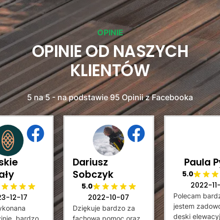
OPINIE
OPINIE OD NASZYCH
KLIENTÓW
5 na 5 - na podstawie 95 Opinii z Facebooka
skie
Dariusz
Paula P
ały
Sobczyk
5.0
2022-11
5.0
Polecam bard
23-12-17
2022-10-07
jestem zadowo
ykonana
Dziękuje bardzo za
deski elewacyj
jnie, bardzo
fachowa pomoc oraz