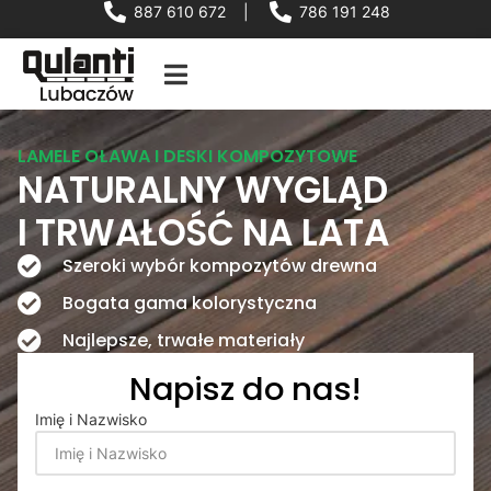
887 610 672
|
786 191 248
LAMELE OŁAWA I DESKI KOMPOZYTOWE
NATURALNY WYGLĄD
I TRWAŁOŚĆ NA LATA
Szeroki wybór kompozytów drewna
Bogata gama kolorystyczna
Najlepsze, trwałe materiały
Napisz do nas!
Imię i Nazwisko