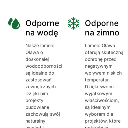
Odporne
Odporne
na wodę
na zimno
Nasze lamele
Lamele Oława
Oława o
oferują skuteczną
doskonałej
ochronę przed
wodoodporności
negatywnym
są idealne do
wpływem niskich
zastosowań
temperatur.
zewnętrznych.
Dzięki swoim
Dzięki nim
wyjątkowym
projekty
właściwościom,
budowlane
są idealnym
zachowują swój
wyborem dla
naturalny
projektów, które
wygląd i
potrzebują