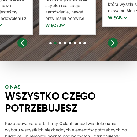
która wyszła 
achowa
szybka realizacje
elewacji. Ale 
jesteśmy
zamówienie, nawet
tez bardzo
WIĘCEJ
adowoleni i z
przy małej pomyłce
zadowolona z
rzyjemnością
sprzedający staną na
WIĘCEJ
który potrafił
 sprzedawcę
wysokością zadania i
jak zamontow
ntażystów
dokonał wymiany.
służył pomocą
iam Góralskie
Lamele dobrej jakości,
1
2
3
4
5
6
7
8
zainteresował 
serdecznie polecam :)
Wysyłka doszł
ekspresowo. 
raz dziękuje, 
prawdopodob
dzięki Panu 
O NAS
lamele
WSZYSTKO CZEGO
POTRZEBUJESZ
Rozbudowana oferta firmy Qulanti umożliwia dokonanie
wyboru wszystkich niezbędnych elementów potrzebnych do
budowy lub remontu pokryć podłogowych. Dysponujemy