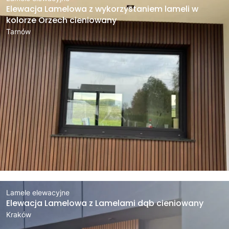
Elewacja Lamelowa z wykorzystaniem lameli w
kolorze Orzech cieniowany
Tarnów
Lamele elewacyjne
Elewacja Lamelowa z Lamelami dąb cieniowany
Kraków