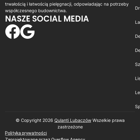
trwałością i łatwością pielęgnacji, odpowiadając na potrzeby
Dr
współczesnego budownictwa.
NASZE SOCIAL MEDIA
La
De
De
Sz
Li
Le
Sp
© Copyright 2026
Qulanti Lubaczów
​ Wszelkie prawa
zastrzeżone
Polityka prywatności
Zaprojektowane przez
Overflow Agency