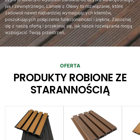
jak i zewnętrznego. Lamele z Oławy to rozwiązanie, które
zadowoli nawet najbardziej wymagających klientów,
poszukujących połączenia funkcjonalności i piękna. Zapoznaj
się z naszą ofertą i przekonaj się, jak nasze rozwiązania mogą
wzbogacić Twoją przestrzeń.
OFERTA
PRODUKTY ROBIONE ZE
STARANNOŚCIĄ