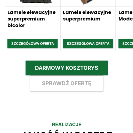
Lamele elewacyjne
Lamele elewacyjne
Lamel
superpremium
superpremium
Mode
bicolor
SZCZEGÓŁOWA OFERTA
SZCZEGÓŁOWA OFERTA
SZCZ
DARMOWY KOSZTORYS
SPRAWDŹ OFERTĘ
REALIZACJE