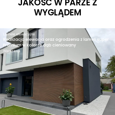
JAKOŚĆ W PARZE Z
WYGLĄDEM
Lamele elewacyjne
Realizacja elewacja oraz ogrodzenia z lameli super
Premium w kolorze dąb cieniowany
Warszawa