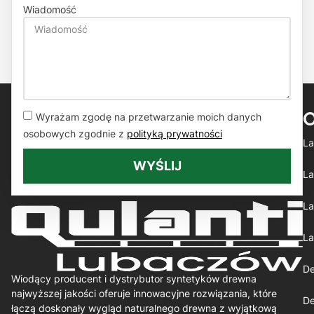
Wiadomość
Wyrażam zgodę na przetwarzanie moich danych
osobowych zgodnie z
polityką prywatności
La
WYŚLIJ
La
La
La
De
Wiodący producent i dystrybutor syntetyków drewna
najwyższej jakości oferuje innowacyjne rozwiązania, które
De
łączą doskonały wygląd naturalnego drewna z wyjątkową