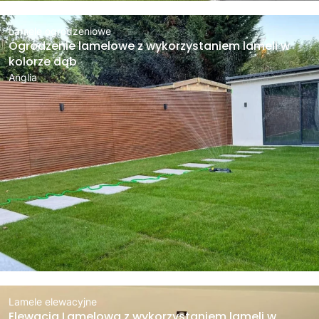
Lamele ogrodzeniowe
Ogrodzenie lamelowe z wykorzystaniem lameli w
kolorze dąb
Anglia
Lamele elewacyjne
Elewacja Lamelowa z wykorzystaniem lameli w