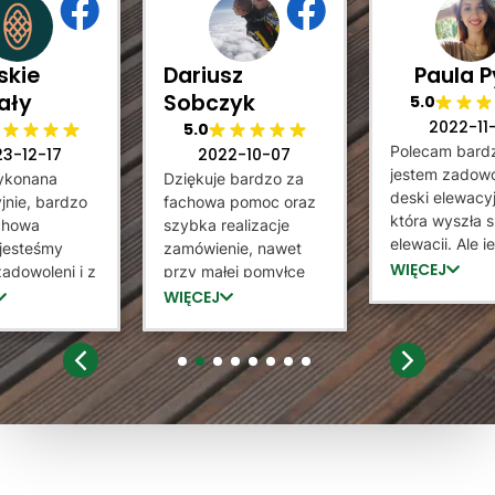
skie
Dariusz
Paula P
ały
Sobczyk
5.0
2022-11
5.0
Polecam bard
23-12-17
2022-10-07
jestem zadowo
ykonana
Dziękuje bardzo za
deski elewacyj
jnie, bardzo
fachowa pomoc oraz
która wyszła 
achowa
szybka realizacje
elewacji. Ale 
jesteśmy
zamówienie, nawet
tez bardzo
WIĘCEJ
adowoleni i z
przy małej pomyłce
zadowolona z
rzyjemnością
sprzedający staną na
WIĘCEJ
który potrafił
 sprzedawcę
wysokością zadania i
jak zamontow
ntażystów
dokonał wymiany.
służył pomocą
iam Góralskie
Lamele dobrej jakości,
1
2
3
4
5
6
7
8
zainteresował 
serdecznie polecam :)
Wysyłka doszł
ekspresowo. 
raz dziękuje, 
prawdopodob