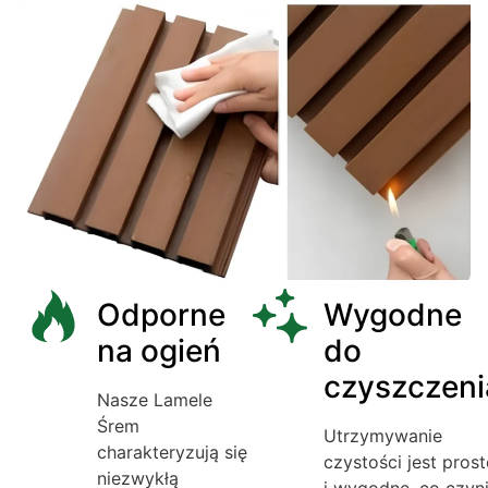
Odporne
Wygodne
na ogień
do
czyszczeni
Nasze Lamele
Śrem
Utrzymywanie
charakteryzują się
czystości jest prost
niezwykłą
i wygodne, co czyn