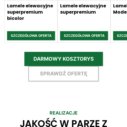
Lamele elewacyjne
Lamele elewacyjne
Lamel
superpremium
superpremium
Mode
bicolor
SZCZEGÓŁOWA OFERTA
SZCZEGÓŁOWA OFERTA
SZCZ
DARMOWY KOSZTORYS
SPRAWDŹ OFERTĘ
REALIZACJE
JAKOŚĆ W PARZE Z