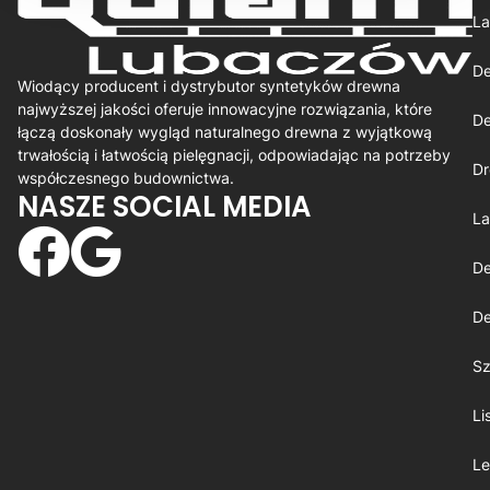
La
De
Wiodący producent i dystrybutor syntetyków drewna
najwyższej jakości oferuje innowacyjne rozwiązania, które
De
łączą doskonały wygląd naturalnego drewna z wyjątkową
trwałością i łatwością pielęgnacji, odpowiadając na potrzeby
Dr
współczesnego budownictwa.
NASZE SOCIAL MEDIA
La
De
De
Sz
Li
Le