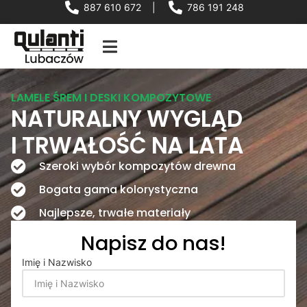
887 610 672
|
786 191 248
LAMELE ŚREM I DESKI KOMPOZYTOWE
NATURALNY WYGLĄD
I TRWAŁOŚĆ NA LATA
Szeroki wybór kompozytów drewna
Bogata gama kolorystyczna
Najlepsze, trwałe materiały
Napisz do nas!
Imię i Nazwisko