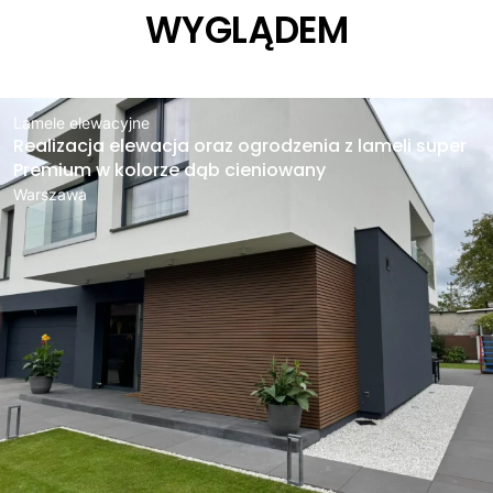
WYGLĄDEM
Lamele elewacyjne
Realizacja elewacja oraz ogrodzenia z lameli super
Premium w kolorze dąb cieniowany
Warszawa