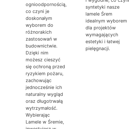
ognioodpornością,
syntetyki nasze
co czyni je
lamele Śrem
doskonałym
idealnym wyborem
wyborem do
dla projektów
różnorakich
wymagających
zastosowań w
estetyki i łatwej
budownictwie.
pielęgnacji.
Dzięki nim
możesz cieszyć
się ochroną przed
ryzykiem pożaru,
zachowując
jednocześnie ich
naturalny wygląd
oraz długotrwałą
wytrzymałość.
Wybierając
Lamele w Śremie,
inwestujesz w