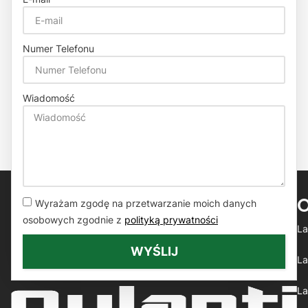
Numer Telefonu
Wiadomość
Wyrażam zgodę na przetwarzanie moich danych
osobowych zgodnie z
polityką prywatności
La
WYŚLIJ
La
La