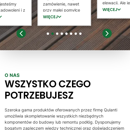
elewacji. Ale 
jesteśmy
zamówienie, nawet
tez bardzo
WIĘCEJ
adowoleni i z
przy małej pomyłce
zadowolona z
rzyjemnością
sprzedający staną na
WIĘCEJ
który potrafił
 sprzedawcę
wysokością zadania i
jak zamontow
ntażystów
dokonał wymiany.
służył pomocą
iam Góralskie
Lamele dobrej jakości,
1
2
3
4
5
6
7
8
zainteresował 
serdecznie polecam :)
Wysyłka doszł
ekspresowo. 
raz dziękuje, 
prawdopodob
dzięki Panu 
O NAS
lamele
WSZYSTKO CZEGO
POTRZEBUJESZ
Szeroka gama produktów oferowanych przez firmę Qulanti
umożliwia skompletowanie wszystkich niezbędnych
komponentów do budowy lub remontu podłóg. Dysponujemy
bogatym zapleczem wiedzy technicznej oraz doświadczeniem