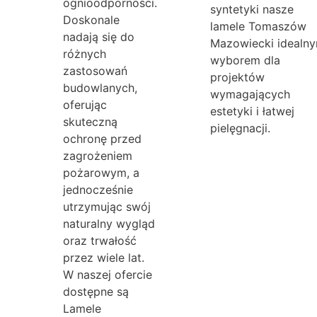
ognioodporności.
syntetyki nasze
Doskonale
lamele Tomaszów
nadają się do
Mazowiecki idealn
różnych
wyborem dla
zastosowań
projektów
budowlanych,
wymagających
oferując
estetyki i łatwej
skuteczną
pielęgnacji.
ochronę przed
zagrożeniem
pożarowym, a
jednocześnie
utrzymując swój
naturalny wygląd
oraz trwałość
przez wiele lat.
W naszej ofercie
dostępne są
Lamele