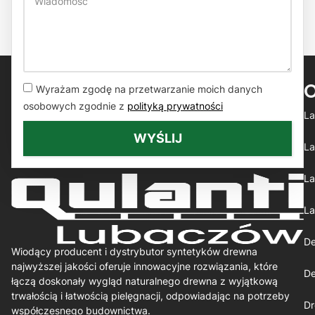
Wyrażam zgodę na przetwarzanie moich danych
osobowych zgodnie z
polityką prywatności
La
WYŚLIJ
La
La
La
De
Wiodący producent i dystrybutor syntetyków drewna
najwyższej jakości oferuje innowacyjne rozwiązania, które
De
łączą doskonały wygląd naturalnego drewna z wyjątkową
trwałością i łatwością pielęgnacji, odpowiadając na potrzeby
Dr
współczesnego budownictwa.