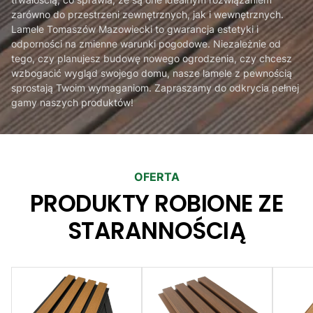
zarówno do przestrzeni zewnętrznych, jak i wewnętrznych.
Lamele Tomaszów Mazowiecki to gwarancja estetyki i
odporności na zmienne warunki pogodowe. Niezależnie od
tego, czy planujesz budowę nowego ogrodzenia, czy chcesz
wzbogacić wygląd swojego domu, nasze lamele z pewnością
sprostają Twoim wymaganiom. Zapraszamy do odkrycia pełnej
gamy naszych produktów!
OFERTA
PRODUKTY ROBIONE ZE
STARANNOŚCIĄ