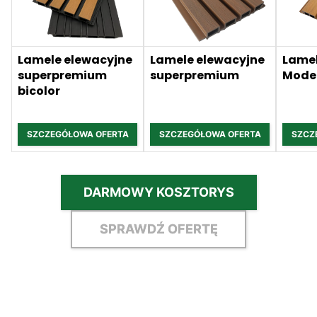
Lamele elewacyjne
Lamele elewacyjne
Lamel
superpremium
superpremium
Mode
bicolor
SZCZEGÓŁOWA OFERTA
SZCZEGÓŁOWA OFERTA
SZCZ
DARMOWY KOSZTORYS
SPRAWDŹ OFERTĘ