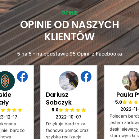
OPINIE
OPINIE OD NASZYCH
KLIENTÓW
5 na 5 - na podstawie 95 Opinii z Facebooka
skie
Dariusz
Paula P
ały
Sobczyk
5.0
2022-11
5.0
Polecam bard
23-12-17
2022-10-07
jestem zadowo
ykonana
Dziękuje bardzo za
deski elewacyj
jnie, bardzo
fachowa pomoc oraz
która wyszła 
achowa
szybka realizacje