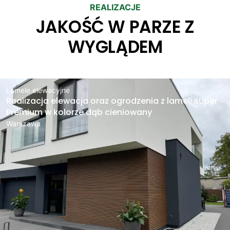
REALIZACJE
JAKOŚĆ W PARZE Z
WYGLĄDEM
Lamele elewacyjne
Realizacja elewacja oraz ogrodzenia z lameli super
Premium w kolorze dąb cieniowany
Warszawa