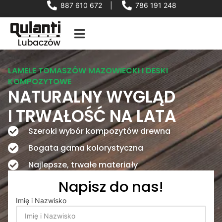
887 610 672
|
786 191 248
LAMELE TOMASZÓW MAZOWIECKI I DESKI
KOMPOZYTOWE
NATURALNY WYGLĄD
I TRWAŁOŚĆ NA LATA
Szeroki wybór kompozytów drewna
Bogata gama kolorystyczna
Najlepsze, trwałe materiały
Napisz do nas!
Imię i Nazwisko