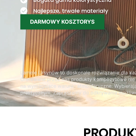
Najlepsze, trwałe materiały
DARMOWY KOSZTORYS
Lamele Ursynów to doskonałe rozwiązanie dla ka
Oferowane przez nas produkty kompozytowe nie ty
na wymagające warunki atmosferyczne. Wybierają
praktycznym. Zapraszamy do odkrywania możliwośc
PRODUK