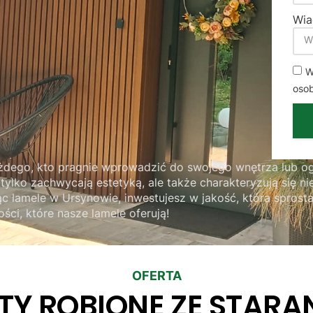
Wi
W
oso
żdego, kto pragnie wprowadzić do swojego wnętrza lub og
lko zachwycają estetyką, ale także charakteryzują się ni
c lamele w Ursynowie, inwestujesz w jakość, która spros
i, które nasze lamele oferują!
OFERTA
TY ROBIONE ZE STARA