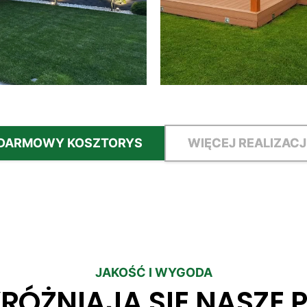
DARMOWY KOSZTORYS
WIĘCEJ REALIZACJ
JAKOŚĆ I WYGODA
RÓŻNIAJĄ SIĘ NASZE 