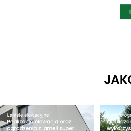
JAK
Lamele elewacyjne
Lamele og
Realizacja elewacja oraz
Ogrodzen
ogrodzenia z lameli super
wykorzys