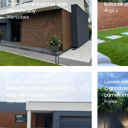
Premium w kolorze dąb
kolorze 
cieniowany
Anglia
Warszawa
Lamele elewacyjne
Lamele og
Elewacja z lameli w kolorze
Ogrodzen
dąb cieniowany
Lamelami
Warszawa
Kielce