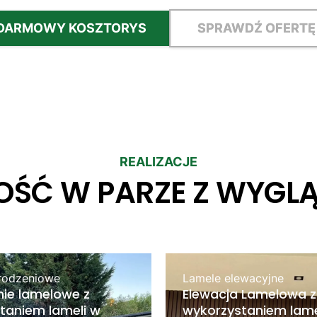
DARMOWY KOSZTORYS
SPRAWDŹ OFERTĘ
REALIZACJE
OŚĆ W PARZE Z WYGL
rodzeniowe
Lamele elewacyjne
ie lamelowe z
Elewacja Lamelowa z
taniem lameli w
wykorzystaniem lame