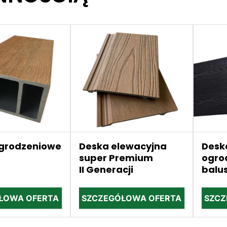
ogrodzeniowe
Deska elewacyjna
Desk
super Premium
ogro
II Generacji
balu
ŁOWA OFERTA
SZCZEGÓŁOWA OFERTA
SZCZ