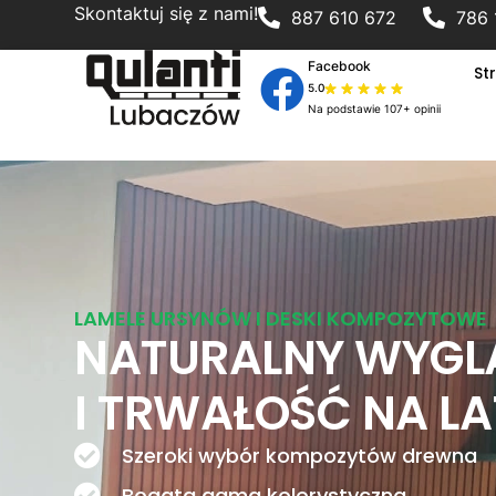
Skontaktuj się z nami!
887 610 672
786 
Facebook
St
5.0
Na podstawie 107+ opinii
LAMELE URSYNÓW I DESKI KOMPOZYTOWE
NATURALNY WYGL
I TRWAŁOŚĆ NA L
Szeroki wybór kompozytów drewna
Bogata gama kolorystyczna