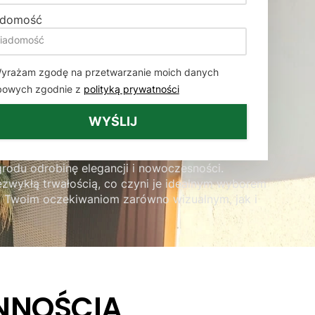
adomość
yrażam zgodę na przetwarzanie moich danych
bowych zgodnie z
polityką prywatności
WYŚLIJ
rodu odrobinę elegancji i nowoczesności.
ezwykłą trwałością, co czyni je idealnym wyborem
ta Twoim oczekiwaniom zarówno wizualnym, jak i
NNOŚCIĄ