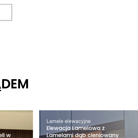
ĄDEM
Lamele elewacyjne
Elewacja Lamelowa z
li w
Lamelami dąb cieniowany