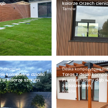
dąb
kolorze Orzech cien
Tarnów
rodzeniowe
Deska kompozytowa Pr
ie kompletne działki
Taras z deski kompo
 w kolorze szarym
Premium jasny dąb w
zadaszeniem
Kraków