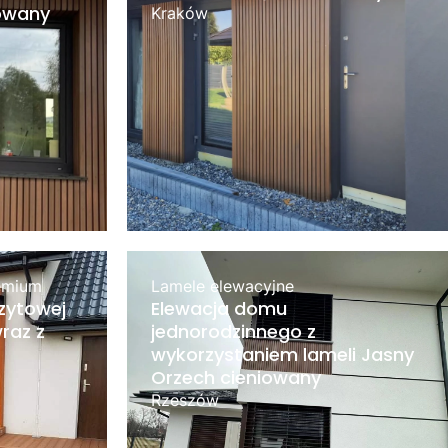
iowany
Kraków
emium
Lamele elewacyjne
zytowej
Elewacja domu
raz z
jednorodzinnego z
wykorzystaniem lameli Jasny
Orzech cieniowany
Rzeszów