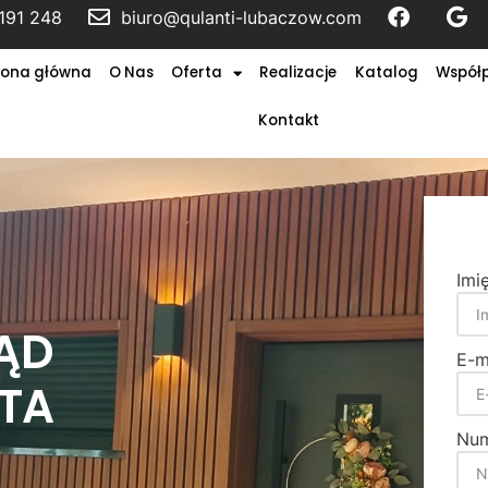
191 248
biuro@qulanti-lubaczow.com
rona główna
O Nas
Oferta
Realizacje
Katalog
Współ
Kontakt
Imi
ĄD
E-m
ATA
Num