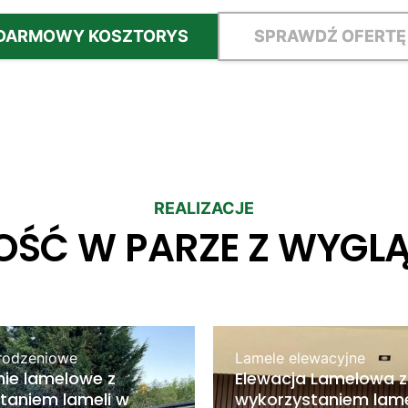
DARMOWY KOSZTORYS
SPRAWDŹ OFERTĘ
REALIZACJE
OŚĆ W PARZE Z WYGL
rodzeniowe
Lamele elewacyjne
ie lamelowe z
Elewacja Lamelowa z
taniem lameli w
wykorzystaniem lame