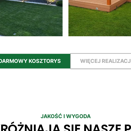
DARMOWY KOSZTORYS
WIĘCEJ REALIZACJ
JAKOŚĆ I WYGODA
RÓŻNIAJĄ SIĘ NASZE 