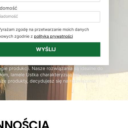
adomość
yrażam zgodę na przetwarzanie moich danych
bowych zgodnie z
polityką prywatności
WYŚLIJ
gie produkcji. Nasze rozwiązania są idealne do
ałom, lamele Ustka charakteryzują się niezrównaną
sze produkty, decydujesz się na rozwiązania,
NNOŚCIĄ