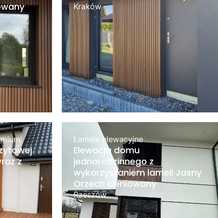
iowany
Kraków
emium
Lamele elewacyjne
zytowej
Elewacja domu
raz z
jednorodzinnego z
wykorzystaniem lameli Jasny
Orzech cieniowany
Rzeszów