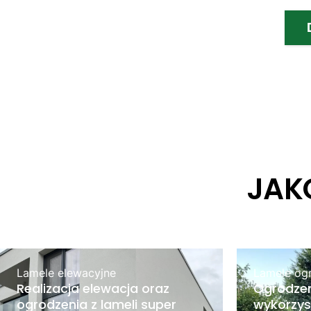
JAK
Lamele elewacyjne
Lamele og
Realizacja elewacja oraz
Ogrodzen
ogrodzenia z lameli super
wykorzys