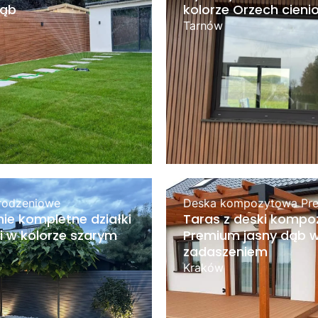
dąb
kolorze Orzech cien
Tarnów
rodzeniowe
Deska kompozytowa Pr
ie kompletne działki
Taras z deski kompo
 w kolorze szarym
Premium jasny dąb w
zadaszeniem
Kraków