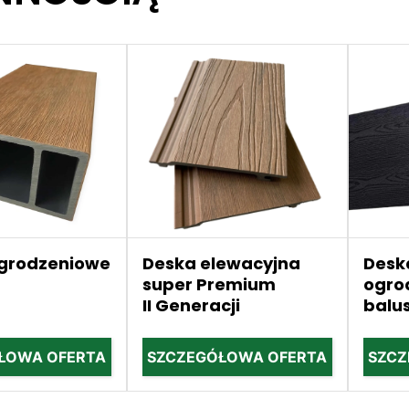
ogrodzeniowe
Deska elewacyjna
Desk
super Premium
ogro
II Generacji
balu
ŁOWA OFERTA
SZCZEGÓŁOWA OFERTA
SZCZ