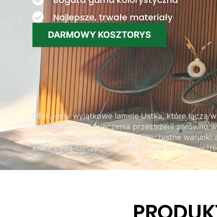
Najlepsze, trwałe materiały
DARMOWY KOSZTORYS
Oferujemy wyjątkowe lamele Ustka, które łączą w
dekoracji i zabezpieczenia przestrzeni zarówno w
trwałością, odpornością na niekorzystne warunki 
które będą cieszyć oko przez wiele lat, niezależnie
PRODUK