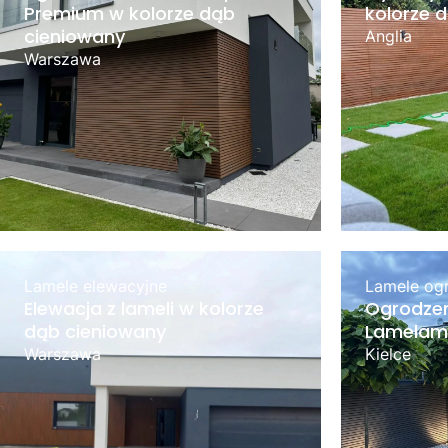
Premium w kolorze dąb
kolorze 
cieniowany
Anglia
Warszawa
Lamele elewacyjne
Lamele og
Elewacja z lameli w kolorze
Ogrodzen
dąb cieniowany
Lamelami
Warszawa
Kielce