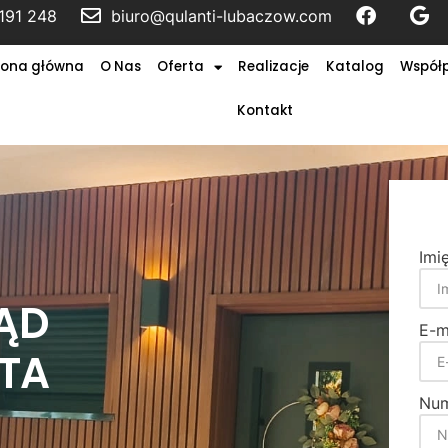
191 248
biuro@qulanti-lubaczow.com
rona główna
O Nas
Oferta
Realizacje
Katalog
Współ
Kontakt
Imi
ĄD
E-m
ATA
Num