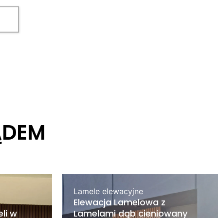
ĄDEM
Lamele elewacyjne
Elewacja Lamelowa z
li w
Lamelami dąb cieniowany