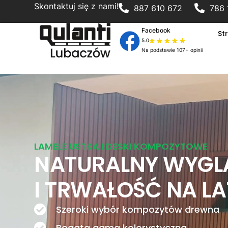
Skontaktuj się z nami!
887 610 672
786 
Facebook
St
5.0
Na podstawie 107+ opinii
LAMELE USTKA I DESKI KOMPOZYTOWE
NATURALNY WYGL
I TRWAŁOŚĆ NA L
Szeroki wybór kompozytów drewna
Bogata gama kolorystyczna