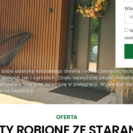
Wi
W
oso
 sobie estetykę naturalnego drewna i nowoczesne technolo
 domach, jak i ogrodach. Dzięki najwyższej jakości materi
atmosferyczne oraz łatwością w pielęgnacji. Wybierając na
 od lokalizacji.
OFERTA
TY ROBIONE ZE STARA