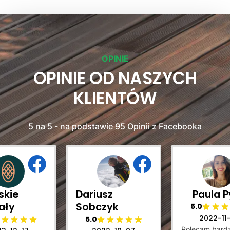
OPINIE
OPINIE OD NASZYCH
KLIENTÓW
5 na 5 - na podstawie 95 Opinii z Facebooka
skie
Dariusz
Paula P
ały
Sobczyk
5.0
2022-11
5.0
Polecam bard