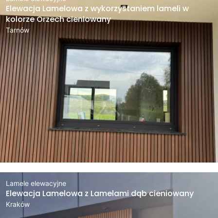
Elewacja Lamelowa z wykorzystaniem lameli w
kolorze Orzech cieniowany
Tarnów
Lamele elewacyjne
Elewacja Lamelowa z Lamelami dąb cieniowany
Kraków