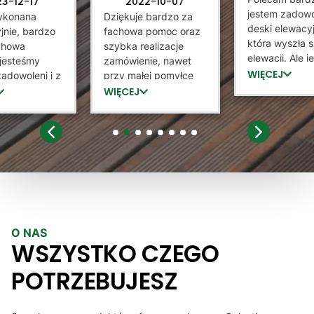
23-12-17
2022-10-07
jestem zadowo
ykonana
Dziękuje bardzo za
deski elewacyj
jnie, bardzo
fachowa pomoc oraz
która wyszła 
achowa
szybka realizacje
elewacji. Ale 
jesteśmy
zamówienie, nawet
tez bardzo
WIĘCEJ
adowoleni i z
przy małej pomyłce
zadowolona z
rzyjemnością
sprzedający staną na
WIĘCEJ
który potrafił
 sprzedawcę
wysokością zadania i
jak zamontow
ntażystów
dokonał wymiany.
służył pomocą
iam Góralskie
Lamele dobrej jakości,
1
2
3
4
5
6
7
8
zainteresował 
serdecznie polecam :)
Wysyłka doszł
ekspresowo. 
raz dziękuje, 
prawdopodob
dzięki Panu 
O NAS
lamele
WSZYSTKO CZEGO
POTRZEBUJESZ