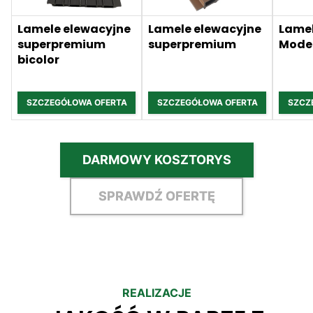
Lamele elewacyjne
Lamele elewacyjne
Lamel
superpremium
superpremium
Mode
bicolor
SZCZEGÓŁOWA OFERTA
SZCZEGÓŁOWA OFERTA
SZCZ
DARMOWY KOSZTORYS
SPRAWDŹ OFERTĘ
REALIZACJE