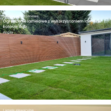
Lamele ogrodzeniowe
Ogrodzenie lamelowe z wykorzystaniem lameli w
kolorze dąb
Anglia
Lamele elewacyjne