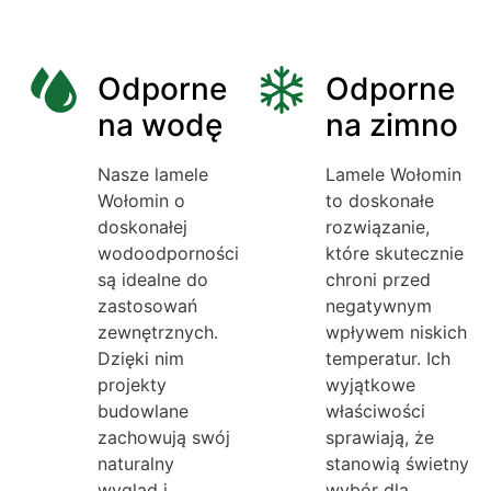
Odporne
Odporne
na wodę
na zimno
Nasze lamele
Lamele Wołomin
Wołomin o
to doskonałe
doskonałej
rozwiązanie,
wodoodporności
które skutecznie
są idealne do
chroni przed
zastosowań
negatywnym
zewnętrznych.
wpływem niskich
Dzięki nim
temperatur. Ich
projekty
wyjątkowe
budowlane
właściwości
zachowują swój
sprawiają, że
naturalny
stanowią świetny
wygląd i
wybór dla