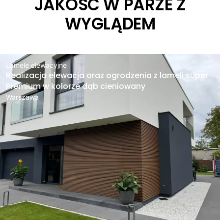
JAKOŚĆ W PARZE Z
WYGLĄDEM
Lamele elewacyjne
Realizacja elewacja oraz ogrodzenia z lameli super
Premium w kolorze dąb cieniowany
Warszawa