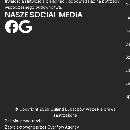
trwałością i łatwością pielęgnacji, odpowiadając na potrzeby
Dr
współczesnego budownictwa.
NASZE SOCIAL MEDIA
La
De
De
Sz
Li
Le
Sp
© Copyright 2026
Qulanti Lubaczów
​ Wszelkie prawa
zastrzeżone
Polityka prywatności
Zaprojektowane przez
Overflow Agency