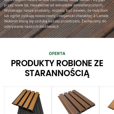
przez wiele lat, niezależnie od warunków atmosferycznych.
Wybierając nasze produkty, możesz być pewien, że twój dom
lub ogród zyskają nowoczesny i elegancki charakter, a Lamele
Wołomin staną się ozdobą każdej przestrzeni. Zachęcamy do
odkrywania naszych możliwości!
OFERTA
PRODUKTY ROBIONE ZE
STARANNOŚCIĄ