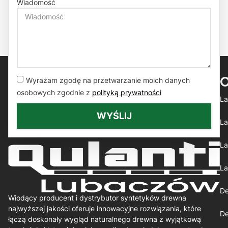
Wiadomość
Wyrażam zgodę na przetwarzanie moich danych
osobowych zgodnie z
polityką prywatności
La
WYŚLIJ
La
La
La
De
Wiodący producent i dystrybutor syntetyków drewna
najwyższej jakości oferuje innowacyjne rozwiązania, które
De
łączą doskonały wygląd naturalnego drewna z wyjątkową