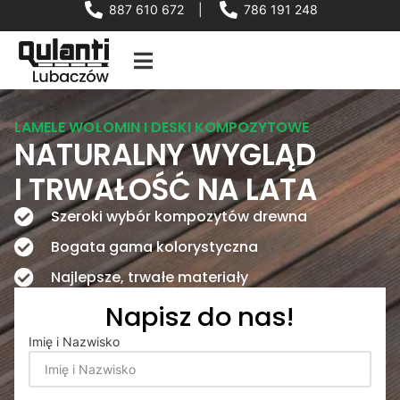
887 610 672
|
786 191 248
LAMELE WOŁOMIN I DESKI KOMPOZYTOWE
NATURALNY WYGLĄD
I TRWAŁOŚĆ NA LATA
Szeroki wybór kompozytów drewna
Bogata gama kolorystyczna
Najlepsze, trwałe materiały
Napisz do nas!
Imię i Nazwisko