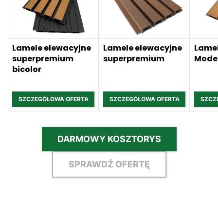
Lamele elewacyjne
Lamele elewacyjne
Lamel
superpremium
superpremium
Mode
bicolor
SZCZEGÓŁOWA OFERTA
SZCZEGÓŁOWA OFERTA
SZCZ
DARMOWY KOSZTORYS
SPRAWDŹ OFERTĘ