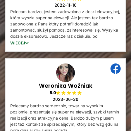
2022-11-16
Polecam bardzo, jestem zadowolona z deski elewacyjnej,
która wyszła super na elewacji. Ale jestem tez bardzo
zadowolona z Pana który potrafił doradzić jak
zamontować, służył pomocą, zainteresował się. Wysyłka
doszła ekspresowo. Jeszcze raz dziękuje, bo
prawdopodobnie dzięki Panu mam lamele
WIĘCEJ
Weronika Woźniak
5.0
2023-06-30
Polecamy bardzo serdecznie, towar na wysokim
poziomie, prezentuje się super na elewacji, szybki termin
realizacji oraz atrakcyjna cena. Bardzo dużym plusem
jest też kontakt ze sprzedającym, który bez względu na
porę dnia służył swoją poradą