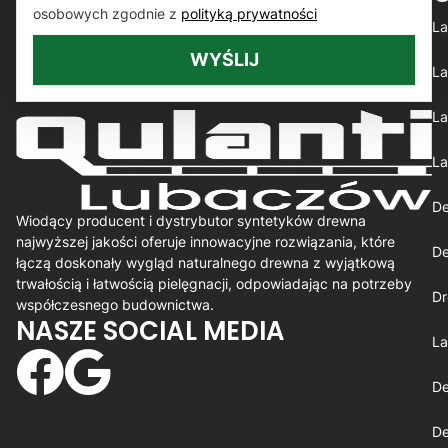
osobowych zgodnie z
polityką prywatności
La
WYŚLIJ
La
La
La
De
Wiodący producent i dystrybutor syntetyków drewna
najwyższej jakości oferuje innowacyjne rozwiązania, które
De
łączą doskonały wygląd naturalnego drewna z wyjątkową
trwałością i łatwością pielęgnacji, odpowiadając na potrzeby
Dr
współczesnego budownictwa.
NASZE SOCIAL MEDIA
La
De
De