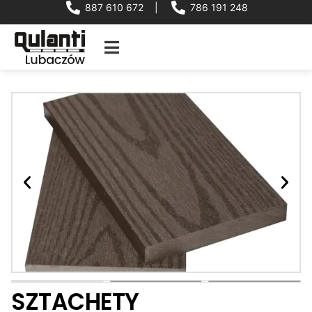
887 610 672
|
786 191 248
SZTACHETY