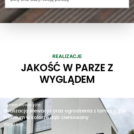
REALIZACJE
JAKOŚĆ W PARZE Z
WYGLĄDEM
Lamele elewacyjne
Realizacja elewacja oraz ogrodzenia z lameli super
Premium w kolorze dąb cieniowany
Warszawa