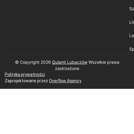
Sz
Li
Le
Sp
© Copyright 2026
Qulanti Lubaczów
​ Wszelkie prawa
zastrzeżone
Polityka prywatności
Zaprojektowane przez
Overflow Agency