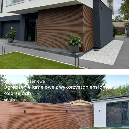
Lamele ogrodzeniowe
Ogrodzenie lamelowe z wykorzystaniem lameli w
kolorze dąb
Anglia