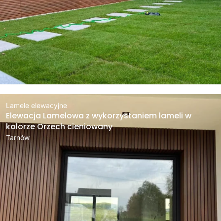
Lamele elewacyjne
Elewacja Lamelowa z wykorzystaniem lameli w
kolorze Orzech cieniowany
Tarnów